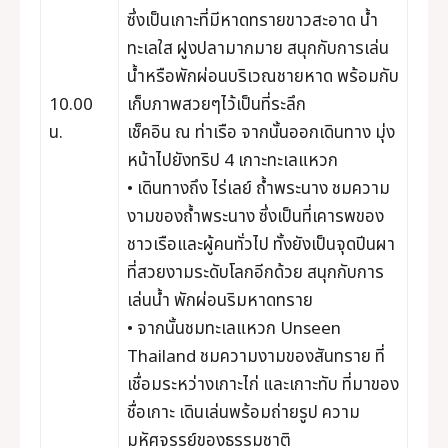
ซึ่งเป็นเกาะที่มีหาดทรายขาวสะอาด น้ำ
ทะเลใส ฝูงปลามากมาย สนุกกับการเล่น
น้ำหรือพักผ่อนบริเวณชายหาด พร้อมกับ
10.00
เก็บภาพสวยๆไว้เป็นที่ระลึก
น.
เช็คอิน ณ ท่าเรือ จากนั้นออกเดินทาง มุ่ง
หน้าไปยังทริป 4 เกาะทะเลแหวก
• เดินทางถึง ไร่เลย์ ถ้ำพระนาง ชมความ
งามของถ้ำพระนาง ซึ่งเป็นที่เคารพของ
ชาวเรือและผู้คนทั่วไป ทั้งยังเป็นจุดปีนผา
ที่สวยงามระดับโลกอีกด้วย สนุกกับการ
เล่นน้ำ พักผ่อนริมหาดทราย
• จากนั้นชมทะเลแหวก Unseen
Thailand ชมความงามของสันทราย ที่
เชื่อมระหว่างเกาะไก่ และเกาะทับ ที่มาของ
ชื่อเกาะ เดินเล่นพร้อมถ่ายรูป ความ
มหัศจรรย์ของธรรมชาติ