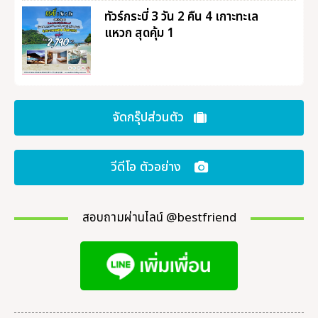
ทัวร์กระบี่ 3 วัน 2 คืน 4 เกาะทะเล
แหวก สุดคุ้ม 1
จัดกรุ๊ปส่วนตัว
วีดีโอ ตัวอย่าง
สอบถามผ่านไลน์ @bestfriend