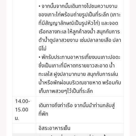
• จากนั้นจากนั้นเดินทางไปชมความงาม
ของเกาะไก่พร้อมถ่ายรูปเป็นที่ระลึก (เกาะ
ที่มีสัญญาลักษณ์เป็นรูปหัวไก่) และจอด
เรือกลางทะเล ให้ลูกค้าลงน้ำ สนุกกับการ
ดำน้ำดูปลาสวยงาม เช่นปลาลายเสือ ปลา
นีโม่
• พักรับประทานอาหารเที่ยงบนเกาะปอดะ
ซึ่งเป็นเกาะที่มีหาดทรายขาวสะอาด น้ำ
ทะเลใส ฝูงปลามากมาย สนุกกับการเล่น
น้ำหรือพักผ่อนบริเวณชายหาด พร้อมกับ
เก็บภาพสวยๆไว้เป็นที่ระลึก
14.00-
เดินทางถึงท่าเรือ จากนั้นนำท่านกลับสู่
15.00
ที่พัก
น.
อิสระอาหารเย็น