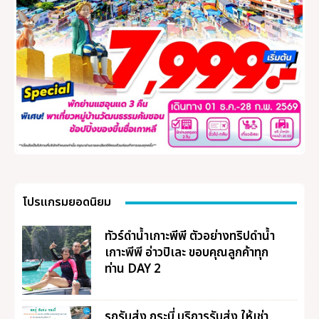
โปรแกรมยอดนิยม
ทัวร์ดำน้ำเกาะพีพี ตัวอย่างทริปดำน้ำ
เกาะพีพี อ่าวปิเละ ขอบคุณลูกค้าทุก
ท่าน DAY 2
รถรับส่ง กระบี่ บริการรับส่ง ให้เช่า