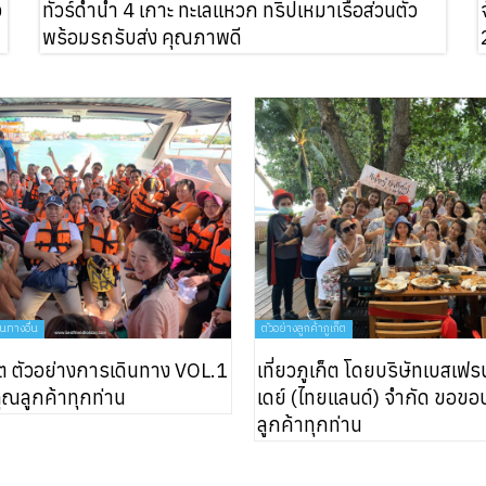
ว
ทัวร์ดำน้ำ 4 เกาะ ทะเลแหวก ทริปเหมาเรือส่วนตัว
พร้อมรถรับส่ง คุณภาพดี
ินทางอื่น
ตัวอย่างลูกค้าภูเก็ต
ก็ต ตัวอย่างการเดินทาง VOL.1
เที่ยวภูเก็ต โดยบริษัทเบสเฟร
ณลูกค้าทุกท่าน
เดย์ (ไทยแลนด์) จำกัด ขอข
ลูกค้าทุกท่าน