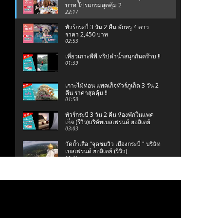
บาท โปรแกรมสุดคุ้ม 2
22:17
ทัวร์กระบี่ 3 วัน 2 คืน พักหรู 4 ดาว
ราคา 2,450 บาท
02:53
เที่ยวเกาะพีพี ทริปดำน้ำสนุกกันคร๊าบ !!
01:39
เกาะไม้ท่อน แพคเก็จทัวร์ภูเก็ต 3 วัน 2
คืน ราคาสุดคุ้ม !!
01:50
ทัวร์กระบี่ 3 วัน 2 คืน ห้องพักในแพค
เก็จ (รีวิว)บริษัทเบสเฟรนด์ ฮอลิเดย์
03:03
วัดถ้ำเสือ "จุดชมวิว เมืองกระบี่ " บริษัท
เบสเฟรนด์ ฮอลิเดย์ (รีวิว)
11:26
ทัวร์แสมสาร ภาพเก๋ๆ โพสเท่ๆ ไปกับเรา
บริษัทเบสเฟรนด์ ฮอลิเดย์
04:33
ทัวร์กระบี่ ดำน้ำ 4 เกาะ ทะเลแหวก
2,450 บาท
10:09