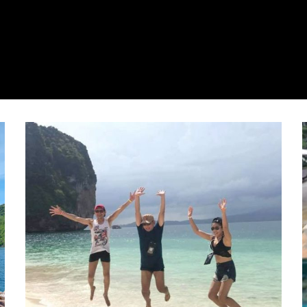
กระบี่ คุณภาพดี
กระบี่
ก
บี่
กระบี่
ก็ต
สมสาร