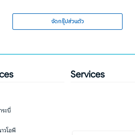
จัดกรุ๊ปส่วนตัว
ices
Services
กระบี่
่
นาวโอพี