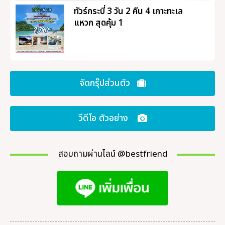
ทัวร์กระบี่ 3 วัน 2 คืน 4 เกาะทะเล
แหวก สุดคุ้ม 1
จัดกรุ๊ปส่วนตัว
วีดีโอ ตัวอย่าง
สอบถามผ่านไลน์ @bestfriend