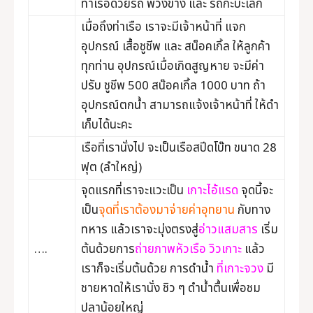
ท่าเรือด้วยรถ พ่วงข้าง และ รถกะบะเล็ก
เมื่อถึงท่าเรือ เราจะมีเจ้าหน้าที่ แจก
อุปกรณ์ เสื้อชูชีพ และ สน็อคเกิ้ล ให้ลูกค้า
ทุกท่าน อุปกรณ์เมื่อเกิดสูญหาย จะมีค่า
ปรับ ชูชีพ 500 สน๊อคเกิ้ล 1000 บาท ถ้า
อุปกรณ์ตกน้ำ สามารถแจ้งเจ้าหน้าที่ ให้ดำ
เก็บได้นะคะ
เรือที่เรานั่งไป จะเป็นเรือสปีดโบ๊ท ขนาด 28
ฟุต (ลำใหญ่)
จุดแรกที่เราจะแวะเป็น
เกาะไอ้แรด
จุดนี้จะ
เป็น
จุดที่เราต้องมาจ่ายค่าอุทยาน
กับทาง
ทหาร แล้วเราจะมุ่งตรงสู่
อ่าวแสมสาร
เริ่ม
….
ต้นด้วยการ
ถ่ายภาพหัวเรือ วิวเกาะ
แล้ว
เราก็จะเริ่มต้นด้วย การดำน้ำ
ที่เกาะจวง
มี
ชายหาดให้เรานั่ง ชิว ๆ ดำน้ำตื้นเพื่อชม
ปลาน้อยใหญ่