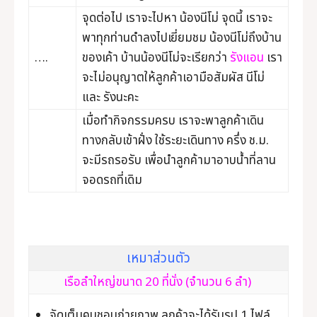
จุดต่อไป เราจะไปหา น้องนีโม่ จุดนี้ เราจะ
พาทุกท่านดำลงไปเยี่ยมชม น้องนีโม่ถึงบ้าน
….
ของเค้า บ้านน้องนีโม่จะเรียกว่า
รังแอน
เรา
จะไม่อนุญาตให้ลูกค้าเอามือสัมผัส นีโม่
และ รังนะคะ
เมื่อทำกิจกรรมครบ เราจะพาลูกค้าเดิน
ทางกลับเข้าฝั่ง ใช้ระยะเดินทาง ครึ่ง ช.ม.
จะมีรถรอรับ เพื่อนำลูกค้ามาอาบน้ำที่ลาน
จอดรถที่เดิม
เหมาส่วนตัว
เรือลำใหญ่ขนาด 20 ที่นั่ง (จำนวน 6 ลำ)
จัดเต็มคนชอบถ่ายภาพ ลูกค้าจะได้รับรูป 1 ไฟล์