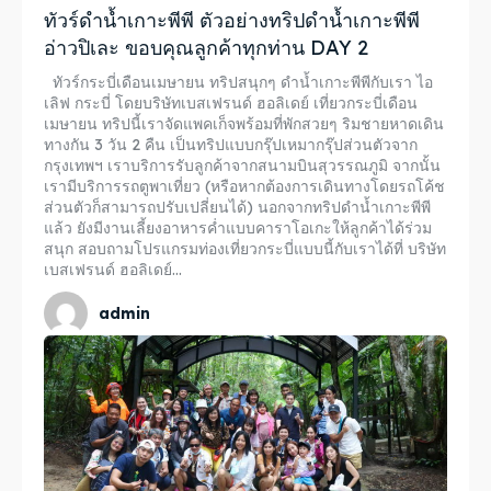
ทัวร์ดำน้ำเกาะพีพี ตัวอย่างทริปดำน้ำเกาะพีพี
อ่าวปิเละ ขอบคุณลูกค้าทุกท่าน DAY 2
ทัวร์กระบี่เดือนเมษายน ทริปสนุกๆ ดำน้ำเกาะพีพีกับเรา ไอ
เลิฟ กระบี่ โดยบริษัทเบสเฟรนด์ ฮอลิเดย์ เที่ยวกระบี่เดือน
เมษายน ทริปนี้เราจัดแพคเก็จพร้อมที่พักสวยๆ ริมชายหาดเดิน
ทางกัน 3 วัน 2 คืน เป็นทริปแบบกรุ๊ปเหมากรุ๊ปส่วนตัวจาก
กรุงเทพฯ เราบริการรับลูกค้าจากสนามบินสุวรรณภูมิ จากนั้น
เรามีบริการรถตูพาเที่ยว (หรือหากต้องการเดินทางโดยรถโค้ช
ส่วนตัวก็สามารถปรับเปลี่ยนได้) นอกจากทริปดำน้ำเกาะพีพี
แล้ว ยังมีงานเลี้ยงอาหารค่ำแบบคาราโอเกะให้ลูกค้าได้ร่วม
สนุก สอบถามโปรแกรมท่องเที่ยวกระบี่แบบนี้กับเราได้ที่ บริษัท
เบสเฟรนด์ ฮอลิเดย์...
admin