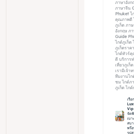
ภาษาอังก
ภาษาจีน 
Phuket ไกด
คุณภาพดี 
ภูเก็ต ภาษ
อังกฤษ ภา
Guide Ph
ไกด์ภูเก็ต 
ภูเก็ตราคา
ไกด์ทัวร์
ดี บริการท
เที่ยวภูเก็ต
เรามีเจ้าหน
ทีมงานไก
ชม ไกด์ภาเ
ภูเก็ต ไกด์ก
เรือก
Lux
Vip 
จัดพ
เบาะ
สบา
พร๊อ
รูป