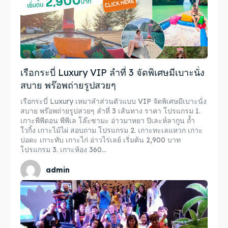
เรือกระบี่ Luxury VIP ลำที่ 3 จัดพิเศษมีเบาะนั่ง
สบาย พร๊อพถ่ายรูปสวยๆ
เรือกระบี่ Luxury เหมาลำส่วนตัวแบบ VIP จัดพิเศษมีเบาะนั่ง
สบาย พร๊อพถ่ายรูปสวยๆ ลำที่ 3 เส้นทาง ราคา โปรแกรม 1.
เกาะพีพีดอน พีพีเล โล๊ะซามะ อ่าวมาหยา ปิเละห์ลากูน ถ้ำ
ใวกิ้ง เกาะไม้ไผ่ สอบถาม โปรแกรม 2. เกาะทะเลแหวก เกาะ
ปอดะ เกาะทับ เกาะไก่ อ่าวไร่เลย์ เริ่มต้น 2,900 บาท
โปรแกรม 3. เกาะห้อง 360...
admin