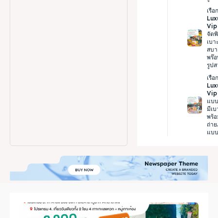
เรือก
Lux
Vip 
จัดพ
เบาะ
สบา
พร๊อ
รูป
เรือก
Lux
Vip 
แบบ
มีเบ
พร้
ถ่า
แบบ