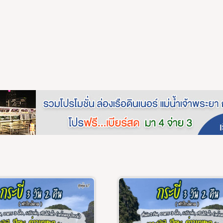
กระบี่
ก็ต
สมสาร
ื่นๆ
ทับใจ
รา